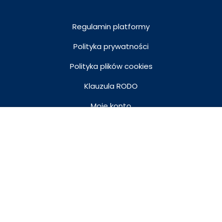
Regulamin platformy
Polityka prywatności
Polityka plików cookies
Klauzula RODO
Moje konto
89 zł
Kup teraz
Koszyk
Lubelska Akademia WSEI © Wszystkie prawa
zastrzeżone |
Kontakt