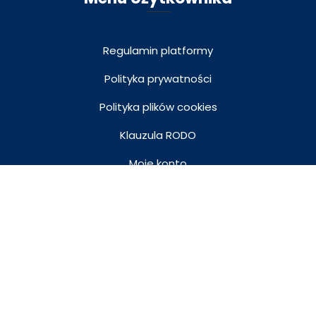
Regulamin platformy
Polityka prywatności
Polityka plików cookies
Klauzula RODO
Moje konto
99 zł
Kup teraz
Koszyk
Lubelska Akademia WSEI © Wszystkie prawa
zastrzeżone |
Kontakt