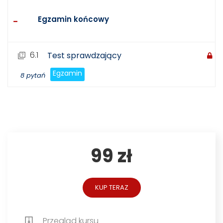
Egzamin końcowy
6.1
Test sprawdzający
Egzamin
8 pytań
99 zł
KUP TERAZ
Przegląd kursu