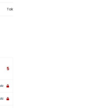
Tak
5
dz.
dz.