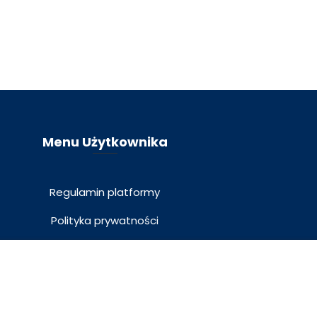
Menu Użytkownika
Regulamin platformy
Polityka prywatności
Polityka plików cookies
89 zł
Kup teraz
Klauzula RODO
Moje konto