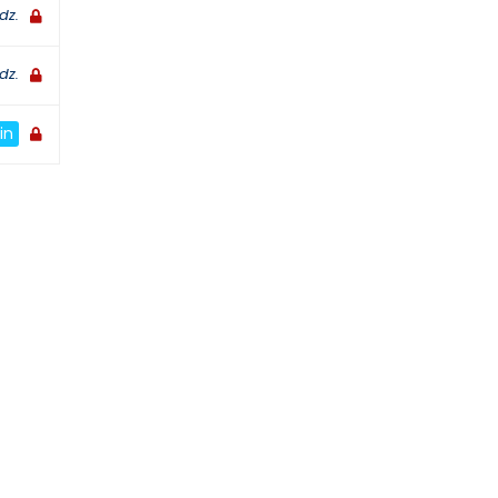
dz.
dz.
in