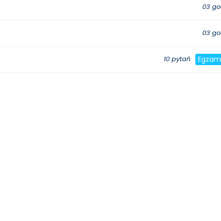
03 go
03 go
10 pytań
Egzam