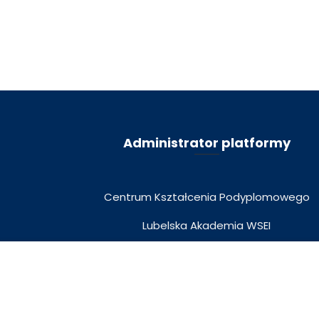
Administrator platformy
Centrum Kształcenia Podyplomowego
Lubelska Akademia WSEI
ul. Projektowa 4, 20-209 Lublin
Przegląd kursu
Program kursu
tel. 81 749 32 47
podyplomowe@wsei.eu