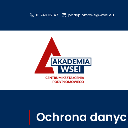
81 749 32 47
podyplomowe@wsei.eu
Ochrona danyc