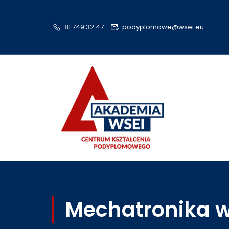
81 749 32 47
podyplomowe@wsei.eu
Mechatronika w 