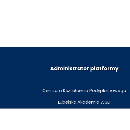
Administrator platformy
Centrum Kształcenia Podyplomowego
Lubelska Akademia WSEI
ul. Projektowa 4, 20-209 Lublin
Przegląd kursu
Program kursu
tel. 81 749 32 47