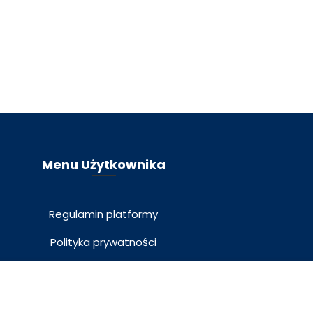
Menu Użytkownika
Regulamin platformy
Polityka prywatności
Polityka plików cookies
Bezpłatnie
Zacznij teraz
Klauzula RODO