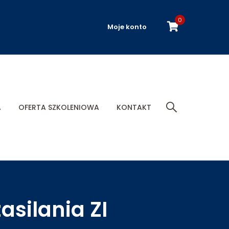
0
Moje konto
A
OFERTA SZKOLENIOWA
KONTAKT
silania ZI