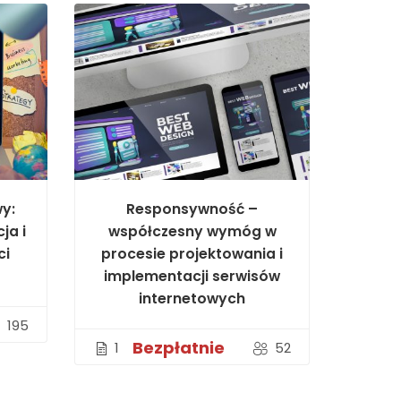
y:
Responsywność –
ja i
współczesny wymóg w
ci
procesie projektowania i
implementacji serwisów
internetowych
195
Bezpłatnie
1
52