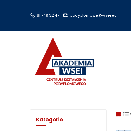
81 749 32 47
podyplomowe@wsei.eu
Kategorie