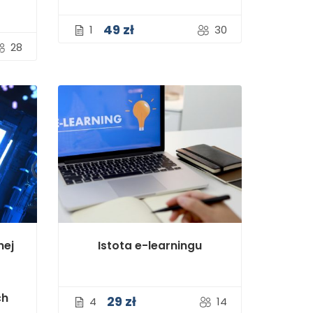
49 zł
1
30
28
nej
Istota e-learningu
ch
29 zł
4
14