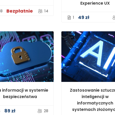
Experience UX
Bezpłatnie
38
14
49 zł
1
a informacji w systemie
Zastosowanie sztucz
bezpieczeństwa
inteligencji w
informatycznych
systemach złożony
89 zł
4
28