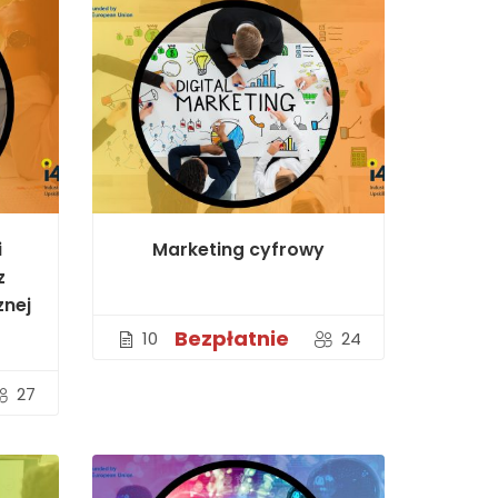
i
Marketing cyfrowy
z
znej
Bezpłatnie
10
24
27