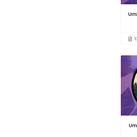
Umi
1
Umi