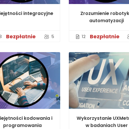
ejętności integracyjne
Zrozumienie robotyki
automatyzacji
Bezpłatnie
Bezpłatnie
3
5
12
ejętności kodowania i
Wykorzystanie UXMetr
programowania
w badaniach User