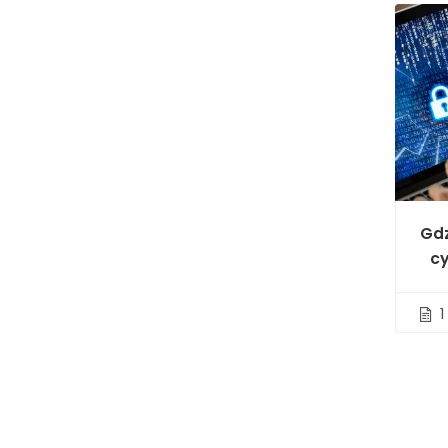
Gd
c
1